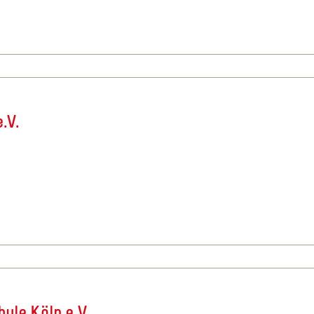
.V.
ule Köln e.V.