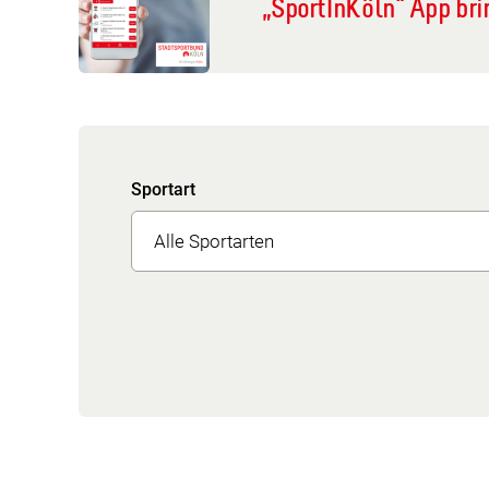
„SportInKöln“ App br
Sportart