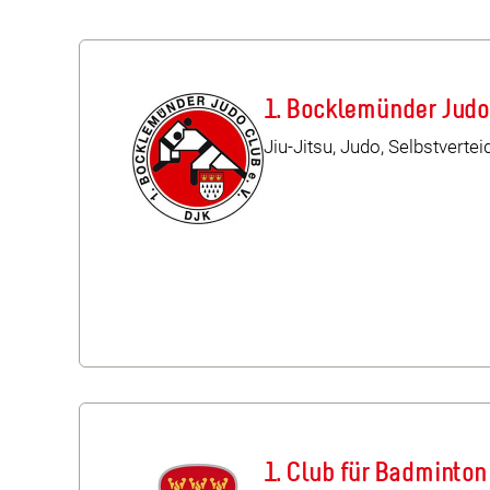
1. Bocklemünder Judo
Jiu-Jitsu, Judo, Selbstverte
1. Club für Badminton