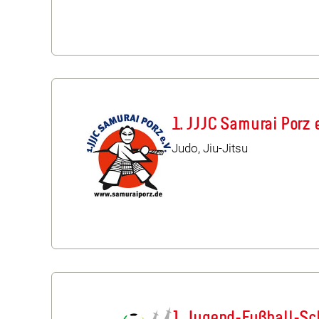
1. JJJC Samurai Porz e
Judo, Jiu-Jitsu
1. Jugend-Fußball-Sch